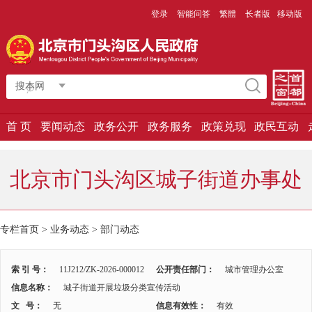
登录
智能问答
繁體
长者版
移动版
搜本网
首 页
要闻动态
政务公开
政务服务
政策兑现
政民互动
北京市门头沟区城子街道办事处
专栏首页
>
业务动态
>
部门动态
索 引 号：
11J212/ZK-2026-000012
公开责任部门：
城市管理办公室
信息名称：
城子街道开展垃圾分类宣传活动
文 号：
无
信息有效性：
有效