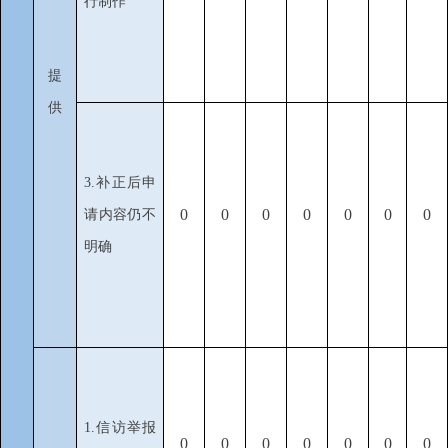
行制作
提
供
3.补正后申
0
0
0
0
0
0
0
请内容仍不
明确
1.信访举报
0
0
0
0
0
0
0