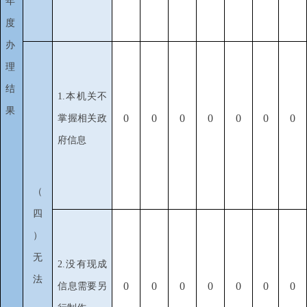
年
度
办
理
结
1.本机关不
果
0
0
0
0
0
0
0
掌握相关政
府信息
（
四
）
无
2.没有现成
法
0
0
0
0
0
0
0
信息需要另