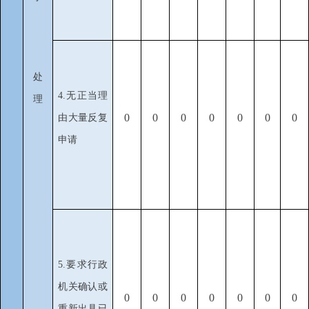
处
4.无正当理
理
0
0
0
0
0
0
0
由大量反复
申请
5.要求行政
机关确认或
0
0
0
0
0
0
0
重新出具已