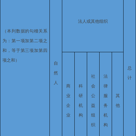
法人或其他组织
（本列数据的勾稽关系
为：第一项加第二项之
和，等于第三项加第四
项之和）
自
总
然
社
法
计
人
商
科
会
律
业
研
公
服
其
企
机
益
务
他
业
构
组
机
织
构