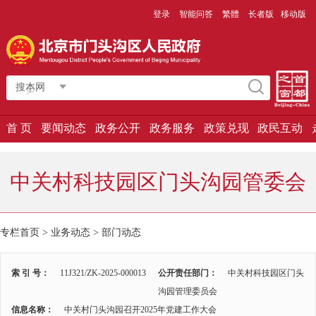
登录
智能问答
繁體
长者版
移动版
搜本网
首 页
要闻动态
政务公开
政务服务
政策兑现
政民互动
中关村科技园区门头沟园管委会
专栏首页
>
业务动态
>
部门动态
索 引 号：
11J321/ZK-2025-000013
公开责任部门：
中关村科技园区门头
沟园管理委员会
信息名称：
中关村门头沟园召开2025年党建工作大会