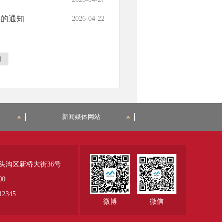
书的通知
2026-04-22
到
新闻媒体网站
头沟区新桥大街36号
00
345
微博
微信