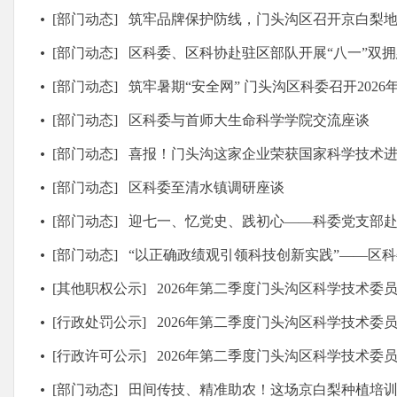
[部门动态]
筑牢品牌保护防线，门头沟区召开京白梨
[部门动态]
区科委、区科协赴驻区部队开展“八一”双
[部门动态]
筑牢暑期“安全网” 门头沟区科委召开2026年暑期科技类校外培训机
[部门动态]
区科委与首师大生命科学学院交流座谈
[部门动态]
喜报！门头沟这家企业荣获国家科学技术
[部门动态]
区科委至清水镇调研座谈
[部门动态]
迎七一、忆党史、践初心——科委党支部赴中国共产党历史
[部门动态]
“以正确政绩观引领科技创新实践”——区科委开展
[其他职权公示]
2026年第二季度门头沟区科学技术委员会未产生行政确认、
[行政处罚公示]
2026年第二季度门头沟区科学技术委员会
[行政许可公示]
2026年第二季度门头沟区科学技术委
[部门动态]
田间传技、精准助农！这场京白梨种植培