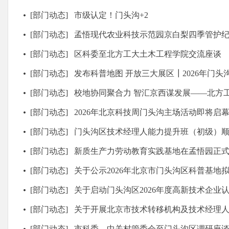
[部门动态]
市级认定！门头沟+2
[部门动态]
孟悟现代农业科技示范园京白梨四季管护纪实┃春—
[部门动态]
区科委至北方工大土木工程学院交流座谈
[部门动态]
发布科普地图 开放三大展区┃2026年门
[部门动态]
校地协同聚合力 智汇京西谋发展——北方工业大学集成电路学院与门
[部门动态]
2026年北京科技周门头沟主场活动即将启
[部门动态]
门头沟区技术经理人能力提升班（初级）顺利开班 筑牢科
[部门动态]
新质生产力劳动教育实践基地在孟悟园正
[部门动态]
关于公示2026年北京市门头沟区科普基地
[部门动态]
关于启动门头沟区2026年度高新技术企业
[部门动态]
关于开展北京市技术转移机构及技术经理
[部门动态]
市科委、中关村管委会至门头沟区调研座