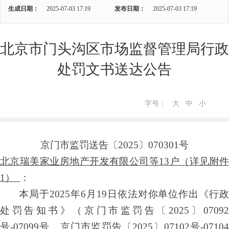
生成日期：
2025-07-03 17:19
发布日期：
2025-07-03 17:19
北京市门头沟区市场监督管理局行政
处罚文书送达公告
字号：
大
中
小
京
门
市监罚送告
〔
20
25
〕
070301
号
北京瑞美家业房地产开发有限公司
等
13
户
（详见附
1
）
：
本局于
20
2
5
年
6
月
19
日依法对你单位作出《行
处罚
告知
书》（京
门
市监罚
告
〔
20
2
5
〕
07
092
号
-07
099
号
，
京
门
市监罚
告
〔
20
2
5
〕
07
102
号
-07
10