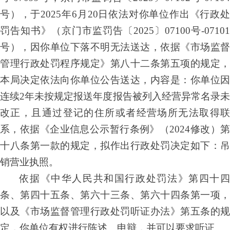
号
）
，于
2025
年
6
月
20
日依法对你单位作出
《行政
罚
告知
书》（京
门
市监罚
告
〔
20
2
5
〕
07
100
号
-07
101
号
），因你单位下落不明无法送达，依据《市场监督
管理行政处罚程序规定》第八十二条第五项的规定，
本局决定依法向你单位公告送达，内容是：你单位因
连续
2
年未按规定报送年度报告被列入经营异常名录
改正，且通过登记的住所或者经营场所无法取得联
系
，依据《企业信息公示暂行条例》（
2024
修改）
十八条第一款
的规定，拟作出行政处罚决定如下：吊
销营业执照。
依据《中华人民共和国行政处罚法》第四十四
条、第四十五条、第六十三条、第六十四条第一项，
以及《市场监督管理行政处罚听证办法》第五条的规
定，你单位有权进行陈述、申辩，并可以要求听证。