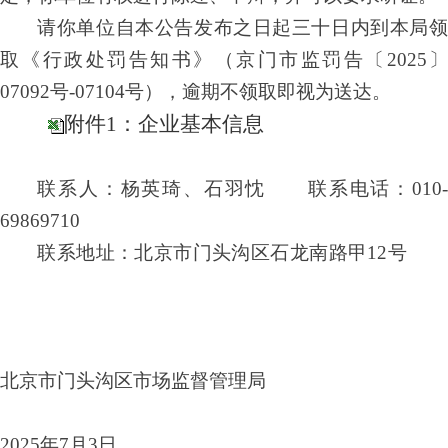
请你单位自本公告发布之日起三十日内到本局领
取《行政处罚
告知
书》（京
门
市监罚
告
〔
20
2
5
07
092
号
-07
104
号
），逾期不领取即视为送达。
附件1：企业基本信息
联系人：
杨英琦、石羽忱
联系电话：
010
69869710
联系地址：北京市
门头沟区石龙南路甲
12
号
北京市
门头沟
区市场监督管理局
20
2
5
年
7
月
3
日