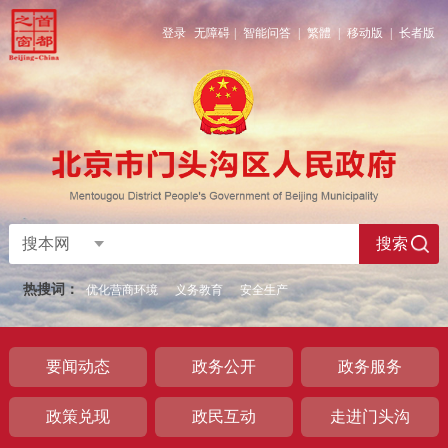
登录
无障碍
|
智能问答
|
繁體
|
移动版
|
长者版
搜本网
搜索
热搜词：
优化营商环境
义务教育
安全生产
要闻动态
政务公开
政务服务
政策兑现
政民互动
走进门头沟