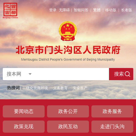
登录
无障碍
|
智能问答
|
繁體
|
移动版
|
长者版
搜本网
搜索
热搜词：
优化营商环境
义务教育
安全生产
要闻动态
政务公开
政务服务
政策兑现
政民互动
走进门头沟