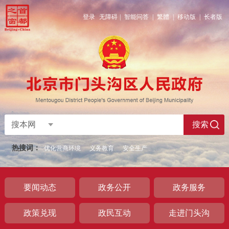
登录
无障碍
|
智能问答
|
繁體
|
移动版
|
长者版
搜本网
搜索
热搜词：
优化营商环境
义务教育
安全生产
要闻动态
政务公开
政务服务
政策兑现
政民互动
走进门头沟