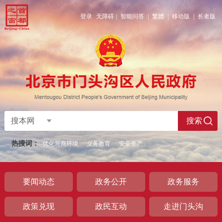
登录
无障碍
|
智能问答
|
繁體
|
移动版
|
长者版
搜本网
搜索
热搜词：
优化营商环境
义务教育
安全生产
要闻动态
政务公开
政务服务
政策兑现
政民互动
走进门头沟