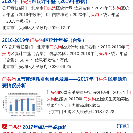
2020年
门头沟
区统计年鉴（2019年数据）
元，同比下降3.5%。11家规模以上高技术制造业完成产值1.3亿元，同
公开责任部门：北京市
门头沟
区统计局 信息名称：2020年
门头沟
区统
比增长15.9%，拉动规模以上工业总产值增长2.4百分点。 投资领域快
计年鉴（2019年数据） 02 内容概述：2020年
门头沟
区统计年鉴
速增长。1-2月，...
（2019年数据）...
北京市门头沟区人民政府-2020-12-01
2010-2019年
门头沟
区统计年鉴（合集）
66 公开责任部门：北京市
门头沟
区统计局 信息名称：2010-2019年
门
头沟
区统计年鉴（合集） 信息名称：2010-2019年
门头沟
区统计年鉴
（合集） 文 号： 信息有效性：有效...
北京市门头沟区人民政府-2020-08-25
门头沟
区节能降耗引领绿色发展——2017年
门头沟
区能源消
费情况分析
门头沟
区煤炭消费量得到有效控制，2016年
门
头沟
区能源 2017年
门头沟
区围绕生态涵养区
功能定位，全力推动地区转型...
北京市门头沟区人民政府2018-02-28
【下载】
门头沟
2017年统计年鉴.pdf