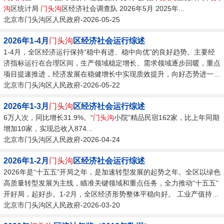
沟
区统计局
门头沟
区经济社会调查队 2026年5月 2025年...
亿的企业实现产值19.9亿元，...
北京市门头沟区人民政府-2026-05-25
2026年1-4月
门头沟
区经济社会运行综述
1-4月，全区经济运行保持“稳中有进、稳中向优”的良好趋势。主要经
济指标运行在合理区间，生产领域稳定增长、需求领域逐步回暖，重点
项目提速推进，经济发展在稳健增长中实现质效提升，向好态势进一步
巩固。 工业生产稳中提质。2026年1-4月，全区规模以上工业总产值
北京市门头沟区人民政府-2026-05-22
完成19.5亿元，同比增长3.2%，增速在上月基础上继续提升0.2个百分
2026年1-3月
门头沟
区经济社会运行综述
点；产销衔接有所改善，规模以上工业销售产值完成16.5亿元，同比增
6万人次，同比增长31.9%。“
门头沟
小院”精品民宿162家，比上年同期
长7.7%，产销率84.7%，比上月提升11.8个百分点。在总量稳步增长
增加10家，实现总收入874...
的同时，行业结构持续优化，...
北京市门头沟区人民政府-2026-04-24
2026年1-2月
门头沟
区经济社会运行综述
2026年是“十五五”开局之年，是加速转型发展的起势之年。全区以绿色
高质量转型发展为主线，瞄准关键领域和重点任务，全力推动“十五五”
开好局，起好步。1-2月，全区经济形势整体平稳向好。 工业产值持续
增长。1-2月，全区规模以上工业总产值完成8.5亿元，同比增长
北京市门头沟区人民政府-2026-03-20
14.9%，工业生产呈现良好增势。规模以上工业销售产值完成6.2亿