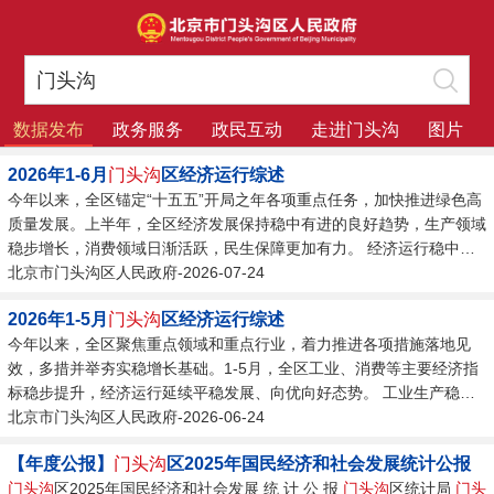
数据发布
政务服务
政民互动
走进门头沟
图片
2026年1-6月
门头沟
区经济运行综述
今年以来，全区锚定“十五五”开局之年各项重点任务，加快推进绿色高
质量发展。上半年，全区经济发展保持稳中有进的良好趋势，生产领域
稳步增长，消费领域日渐活跃，民生保障更加有力。 经济运行稳中有
增。上半年，全区实现地区生产总值（GDP）156.6亿元，同比增长
北京市门头沟区人民政府-2026-07-24
5.2%。第一产业实现增加值0.4亿元，同比增长9.4%；第二产业实现增
2026年1-5月
门头沟
区经济运行综述
加值30亿元，同比下降3.4%；第三产业实现增加值126.2亿元，同比增
今年以来，全区聚焦重点领域和重点行业，着力推进各项措施落地见
长7.4%。三次产业结构为0.3:19.1:80.6，持续保持较优水平。 工业生
效，多措并举夯实稳增长基础。1-5月，全区工业、消费等主要经济指
产稳步提升。上半年，...
标稳步提升，经济运行延续平稳发展、向优向好态势。 工业生产稳中
有升。2026年1-5月，全区规模以上工业总产值完成24.1亿元，同比增
北京市门头沟区人民政府-2026-06-24
长5.4%，增速比1-4月提高2.2个百分点。从主要行业来看，通用设备
【年度公报】
门头沟
区2025年国民经济和社会发展统计公报
制造业实现产值12.4亿元，同比增长8.2%；电力、热力生产和供应业
门头沟
区2025年国民经济和社会发展 统 计 公 报
门头沟
区统计局
门头
完成产值2.8亿元，同比增长46.6%。从重点企业来看，12家年产值过