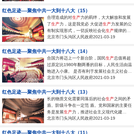
红色足迹----聚焦中共一大到十八大（15）
合理造成的对
生产
力的羁绊，大大解放和发展
了
生产
力，这是我党必 大促进
生产
力发展的公
有制实现形式，一切反映社会化
生产
规律的
北京市门头沟区人民政府2021-03-19
经...
红色足迹----聚焦中共一大到十八大（14）
合国力将迈上一个新台阶，国民
生产
总值将超
过原定比1980年翻两番的目标，人民生活由温
饱进入小康。 是否有利于发展社会主义社会的
北京市门头沟区人民政府2021-03-19
生产
力，是否有利于增强社会主义国...
红色足迹----聚焦中共一大到十八大（13）
长的物质文化需要同落后的社会
生产
之间的矛
盾。阶级斗争在一定范 盾。党和国家的主要任
务是发展
生产
力，推进社会主义现代化建
北京市门头沟区人民政府2021-03-19
设。...
红色足迹----聚焦中共一大到十八大（11）