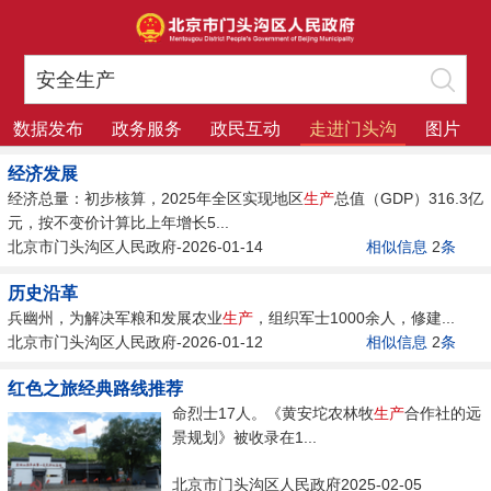
数据发布
政务服务
政民互动
走进门头沟
图片
经济发展
经济总量：初步核算，2025年全区实现地区
生产
总值（GDP）316.3亿
元，按不变价计算比上年增长5...
北京市门头沟区人民政府-2026-01-14
相似信息
2
条
历史沿革
兵幽州，为解决军粮和发展农业
生产
，组织军士1000余人，修建...
北京市门头沟区人民政府-2026-01-12
相似信息
2
条
红色之旅经典路线推荐
命烈士17人。《黄安坨农林牧
生产
合作社的远
景规划》被收录在1...
北京市门头沟区人民政府2025-02-05