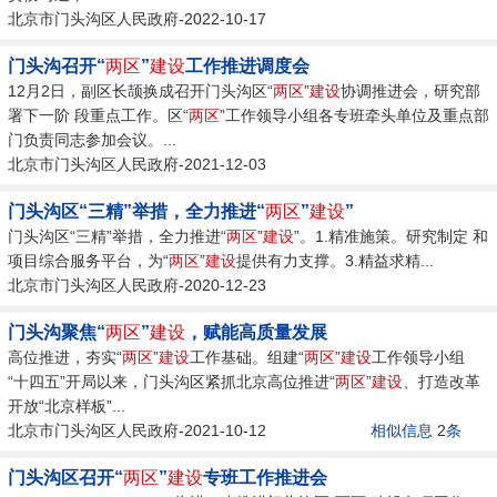
北京市门头沟区人民政府-2022-10-17
门头沟召开“
两区
”
建设
工作推进调度会
12月2日，副区长颉换成召开门头沟区“
两区
”
建设
协调推进会，研究部
署下一阶 段重点工作。区“
两区
”工作领导小组各专班牵头单位及重点部
门负责同志参加会议。...
北京市门头沟区人民政府-2021-12-03
门头沟区“三精”举措，全力推进“
两区
”
建设
”
门头沟区“三精”举措，全力推进“
两区
”
建设
”。1.精准施策。研究制定 和
项目综合服务平台，为“
两区
”
建设
提供有力支撑。3.精益求精...
北京市门头沟区人民政府-2020-12-23
门头沟聚焦“
两区
”
建设
，赋能高质量发展
高位推进，夯实“
两区
”
建设
工作基础。组建“
两区
”
建设
工作领导小组
“十四五”开局以来，门头沟区紧抓北京高位推进“
两区
”
建设
、打造改革
开放“北京样板”...
北京市门头沟区人民政府-2021-10-12
相似信息
2
条
门头沟区召开“
两区
”
建设
专班工作推进会