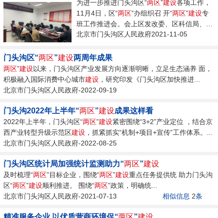
为进一步推进门头沟区“
两区
”
建设
各项工作，
11月4日，区“
两区
”办组织召 开“
两区
”
建设
专
班工作推进会。会上区发改委、区科信局、中
北京市门头沟区人民政府2021-11-05
关村...
门头沟区“
两区
”
建设
两周年成果
两区
”
建设
以来，门头沟区产业发展方向逐渐明晰，立足生态涵养 面，
积极融入国际消费中心城市
建设
，研究印发《门头沟区加快推进...
北京市门头沟区人民政府-2022-09-19
门头沟2022年上半年“
两区
”
建设
成果这样看
2022年上半年，门头沟区“
两区
”
建设
紧密围绕“3+2”产业定位 ，结合京
西产业转型升级示范区
建设
，抓紧抓实“机制+项目+宣传”工作体系。...
北京市门头沟区人民政府-2022-08-25
门头沟区统计局加强统计监测助力“
两区
”
建设
及时梳理“
两区
”目标企业，围绕“
两区
”
建设
重点任务提供统 助力门头沟
区“
两区
”
建设
顺利推进。 围绕“
两区
”政策，明确统...
北京市门头沟区人民政府-2021-07-13
相似信息
2
条
精准服务企业 以优质营商环境促“
两区
”
建设