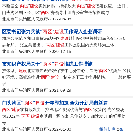
不断健全“
两区
”
建设
实施体系，持续放大“
两区
”
建设
辐射效应。 近日，
门头沟区副区长、区“
两区
”办领导小组办公室主任颉换成与...
北京市门头沟区人民政府-2022-08-08
区委书记张力兵就“
两区
”
建设
工作深入企业调研
放综合示范区和自由贸易试验区
建设
赴门头沟中关村园深入企业调研
志参加。 张立兵指出，“
两区
”
建设
工作是以国内大循环为主体、...
北京市门头沟区人民政府-2020-12-15
市知识产权局关于“
两区
”
建设
推进工作措施
护体系。
建设
北京市知识产权保护中心分中心，围绕“
两区
”优势产 的良
好环境，高标准推进“
两区
”
建设
，制定以下工作推进措施。 一、总体要
求...
北京市门头沟区人民政府-2021-09-29
门头沟区“
两区
”
建设
开年即加速 全力开新局谱新篇
两区
”
建设
将持续发力，找准地区禀赋优势与“
两区
”政策的 亮的登场，
为2022年“
两区
”
建设
定基调，释放出“只争朝夕，加速发力”的鲜明信
号。...
北京市门头沟区人民政府-2022-01-30
相似信息
2
条