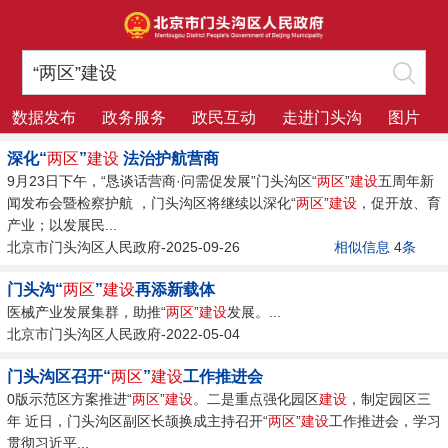
数据发布
政务服务
政民互动
走进门头沟
图片
深化“
两区
”
建设
法治护航营商
9月23日下午，“恳谈话营商·问需促发展”门头沟区“
两区
”
建设
五周年新
闻发布会暨检察护航 ，门头沟区将继续以深化“
两区
”
建设
，促开放、育
产业；以发展民...
北京市门头沟区人民政府-2025-09-26
相似信息
4
条
门头沟“
两区
”
建设
再添新载体
医械产业发展集群，助推“
两区
”
建设
发展。...
北京市门头沟区人民政府-2022-05-04
门头沟区召开“
两区
”
建设
工作推进会
0版示范区方案推进“
两区
”
建设
。二是重点强化园区
建设
，制定园区三
年 近日，门头沟区副区长颉换成主持召开“
两区
”
建设
工作推进会，学习
贯彻习近平...