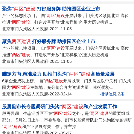
聚焦“
两区
”
建设
打好服务牌 助推园区企业上市
产业的标志性项目。 自“
两区
”
建设
开展以来，门头沟区紧抓北京 高位
推进“
两区
”
建设
、打造改革开放“北京样板”的重大历史机遇...
北京市门头沟区人民政府-2021-11-05
聚焦
两区
建设
打好服务牌 助推园区企业上市
产业的标志性项目。 自“
两区
”
建设
开展以来，门头沟区紧抓北京 高位
推进“
两区
”
建设
、打造改革开放“北京样板”的重大历史机遇...
北京市门头沟区人民政府-2021-11-05
瞄定方向 精准发力 助推门头沟“
两区
”
建设
高质量发展
6家企业成功上榜。 自“
两区
”
建设
开展以来，门头沟区以中关村 门头沟
园为“
两区
”
建设
主阵地，充分整合各方资源力量，依托优势...
北京市门头沟区人民政府-2022-02-14
相似信息
2
条
殷勇副市长专题调研门头沟“
两区
”
建设
和产业发展工作
殷勇强调，生态涵养区不在“
两区
”
建设
之外，是“
两区
”
建设
的重要组成
部分。 5月21日上午，市委常委、副市长殷勇带队赴门头沟区专题调研
“
两区
”
建设
和产业发展有关工作，并主持...
北京市门头沟区人民政府-2021-05-27