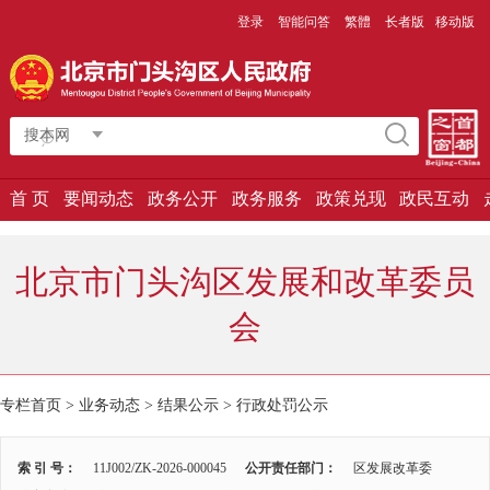
登录
智能问答
繁體
长者版
移动版
搜本网
首 页
要闻动态
政务公开
政务服务
政策兑现
政民互动
北京市门头沟区发展和改革委员
会
专栏首页
>
业务动态
>
结果公示
>
行政处罚公示
索 引 号：
11J002/ZK-2026-000045
公开责任部门：
区发展改革委