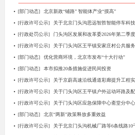
[部门动态]
北京新政“铺路” 智能体产业“摸高”
[行政许可公示]
关于北京门头沟思远智胜智能停车科技有限公司等分界负荷开关10千伏业
[行政处罚公示]
门头沟区发展和改革委2026年第二季度
[行政许可公示]
关于门头沟区王平镇安家庄村公共服务中
[部门动态]
优化营商环境，北京市发布“十大行动”
[部门动态]
本市拟推20条措施促进民间投资
[行政许可公示]
关于京蔚高速沿线通道彩廊提升工程
[行政许可公示]
关于门头沟区王平镇户外运动环路及配套基
[行政许可公示]
关于门头沟区应急保障中心斋堂分中心可行性研究报
[部门动态]
北京“两新”政策释放多重效益
[行政许可公示]
关于北京门头沟机械厂路等6条线路10千伏老旧环网柜改造等