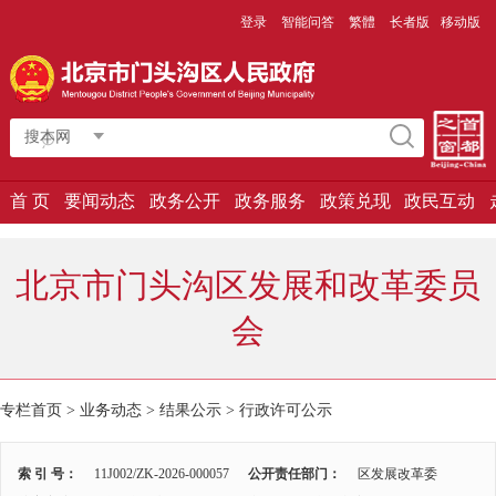
登录
智能问答
繁體
长者版
移动版
搜本网
首 页
要闻动态
政务公开
政务服务
政策兑现
政民互动
北京市门头沟区发展和改革委员
会
专栏首页
>
业务动态
>
结果公示
>
行政许可公示
索 引 号：
11J002/ZK-2026-000057
公开责任部门：
区发展改革委