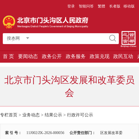
登录
智能问答
繁體
长者版
移动版
搜本网
首 页
要闻动态
政务公开
政务服务
政策兑现
政民互动
北京市门头沟区发展和改革委员
会
专栏首页
>
业务动态
>
结果公示
>
行政许可公示
索 引 号：
11J002/ZK-2026-000056
公开责任部门：
区发展改革委