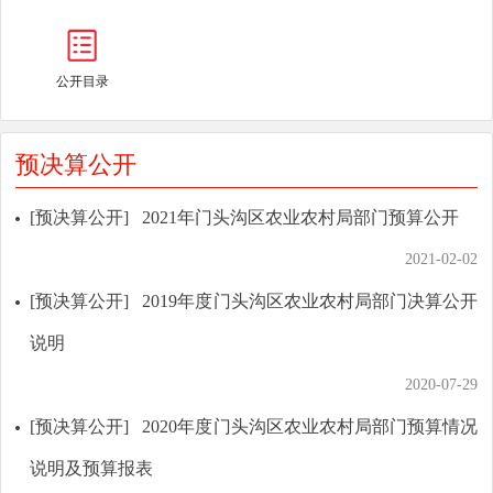
公开目录
预决算公开
[预决算公开]
2021年门头沟区农业农村局部门预算公开
2021-02-02
[预决算公开]
2019年度门头沟区农业农村局部门决算公开
说明
2020-07-29
[预决算公开]
2020年度门头沟区农业农村局部门预算情况
说明及预算报表