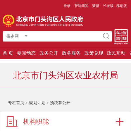
登录
智能问答
繁體
长者版
移动版
搜本网
首 页
要闻动态
政务公开
政务服务
政策兑现
政民互动
北京市门头沟区农业农村局
专栏首页
>
规划计划
>
预决算公开
机构职能