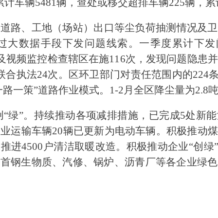
计车辆5481辆，查处或移交超排车辆225辆，累
报道路、工地（场站）出口等尘负荷抽测情况及卫
过大数据手段下发问题线索。一季度累计下发
场及视频监控检查辖区在施116次，发现问题隐患
联合执法24次。区环卫部门对责任范围内的224
一策”道路作业模式。1-2月全区降尘量为2.8吨
创
“绿”
。
持续推动各项减排措施，已完成
5处新
企业运输车辆20辆已更新为电动车辆。积极推动
进4500户清洁取暖改造。积极推动企业“创绿
研首钢生物质、汽修、锅炉、沥青厂等各企业绿色