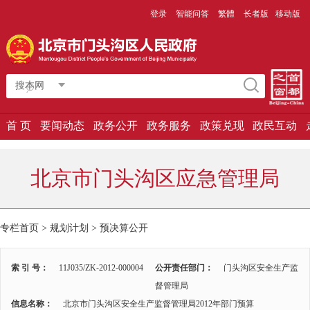
登录
智能问答
繁體
长者版
移动版
搜本网
首 页
要闻动态
政务公开
政务服务
政策兑现
政民互动
北京市门头沟区应急管理局
专栏首页
>
规划计划
>
预决算公开
索 引 号：
11J035/ZK-2012-000004
公开责任部门：
门头沟区安全生产监
督管理局
信息名称：
北京市门头沟区安全生产监督管理局2012年部门预算