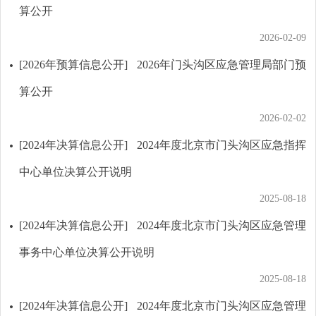
算公开
2026-02-09
[2026年预算信息公开]
2026年门头沟区应急管理局部门预
算公开
2026-02-02
[2024年决算信息公开]
2024年度北京市门头沟区应急指挥
中心单位决算公开说明
2025-08-18
[2024年决算信息公开]
2024年度北京市门头沟区应急管理
事务中心单位决算公开说明
2025-08-18
[2024年决算信息公开]
2024年度北京市门头沟区应急管理