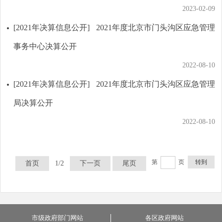
2023-02-09
[2021年决算信息公开]
2021年度北京市门头沟区应急管理
事务中心决算公开
2022-08-10
[2021年决算信息公开]
2021年度北京市门头沟区应急管理
局决算公开
2022-08-10
第
页
转到
首页
1/2
下一页
尾页
市级政府部门网站
各区政府网站