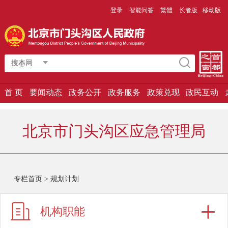
登录
智能问答
繁體
长者版
移动版
搜本网
首 页
要闻动态
政务公开
政务服务
政策兑现
政民互动
北京市门头沟区应急管理局
专栏首页
>
规划计划
机构职能