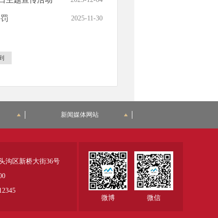
处罚
2025-11-30
到
新闻媒体网站
头沟区新桥大街36号
00
345
微博
微信