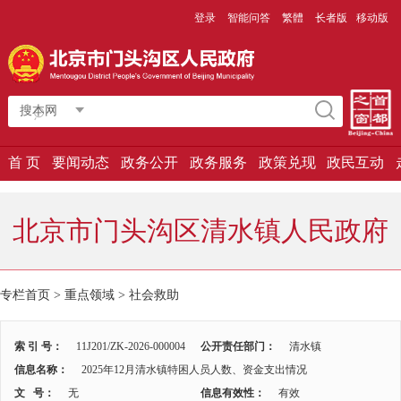
登录
智能问答
繁體
长者版
移动版
搜本网
首 页
要闻动态
政务公开
政务服务
政策兑现
政民互动
北京市门头沟区清水镇人民政府
专栏首页
>
重点领域
>
社会救助
索 引 号：
11J201/ZK-2026-000004
公开责任部门：
清水镇
信息名称：
2025年12月清水镇特困人员人数、资金支出情况
文 号：
无
信息有效性：
有效