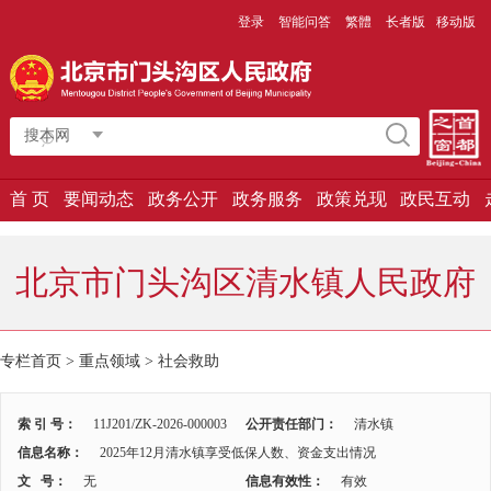
登录
智能问答
繁體
长者版
移动版
搜本网
首 页
要闻动态
政务公开
政务服务
政策兑现
政民互动
北京市门头沟区清水镇人民政府
专栏首页
>
重点领域
>
社会救助
索 引 号：
11J201/ZK-2026-000003
公开责任部门：
清水镇
信息名称：
2025年12月清水镇享受低保人数、资金支出情况
文 号：
无
信息有效性：
有效