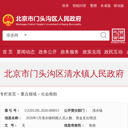
登录
智能问答
繁體
长者版
移动版
搜本网
首 页
要闻动态
政务公开
政务服务
政策兑现
政民互动
北京市门头沟区清水镇人民政府
专栏首页
>
重点领域
>
社会救助
索 引 号：
11J201/ZK-2026-000013
公开责任部门：
清水镇
信息名称：
2026年1月清水镇特困人员人数、资金支出情况
文 号：
无
信息有效性：
有效