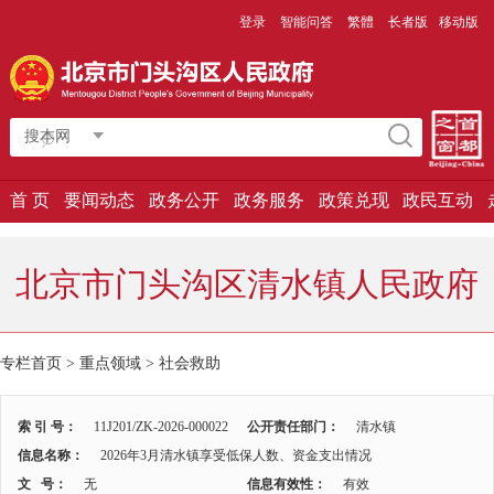
登录
智能问答
繁體
长者版
移动版
搜本网
首 页
要闻动态
政务公开
政务服务
政策兑现
政民互动
北京市门头沟区清水镇人民政府
专栏首页
>
重点领域
>
社会救助
索 引 号：
11J201/ZK-2026-000022
公开责任部门：
清水镇
信息名称：
2026年3月清水镇享受低保人数、资金支出情况
文 号：
无
信息有效性：
有效