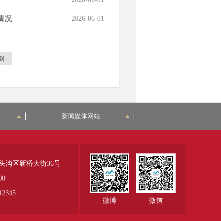
情况
2026-06-01
到
新闻媒体网站
头沟区新桥大街36号
00
345
微博
微信