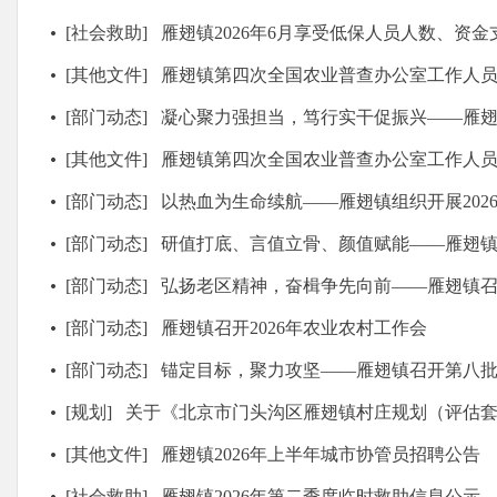
[社会救助]
雁翅镇2026年6月享受低保人员人数、资金
[其他文件]
雁翅镇第四次全国农业普查办公室工作人
[部门动态]
凝心聚力强担当，笃行实干促振兴——雁翅镇召开20
[其他文件]
雁翅镇第四次全国农业普查办公室工作人员面试成绩
[部门动态]
以热血为生命续航——雁翅镇组织开展202
[部门动态]
研值打底、言值立骨、颜值赋能——雁翅镇开展
[部门动态]
弘扬老区精神，奋楫争先向前——雁翅镇召开镇村
[部门动态]
雁翅镇召开2026年农业农村工作会
[部门动态]
锚定目标，聚力攻坚——雁翅镇召开第八批第一书记“揭
[规划]
关于《北京市门头沟区雁翅镇村庄规划（评估套合）方
[其他文件]
雁翅镇2026年上半年城市协管员招聘公告
[社会救助]
雁翅镇2026年第二季度临时救助信息公示