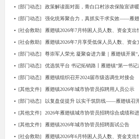
[部门动态]
政策解读面对面，青白口村涉农保险宣讲
[部门动态]
强化统筹聚合力，真抓实干求实效——雁翅镇召开20
[社会救助]
雁翅镇2026年7月特困人员人数、资金支出
[社会救助]
雁翅镇2026年7月享受低保人员人数、资金
[部门动态]
尊崇军人荣光 凝聚奋进力量｜雁翅镇开展“八
[部门动态]
优选筑平台 书记拓销路丨雁翅镇“第一书记后备箱
[部门动态]
雁翅镇组织召开2024届市级选调生对接会
[其他文件]
雁翅镇2026年城市协管员拟聘用人员公示
[部门动态]
以复盘促提升 以实干筑防线——雁翅镇召
[其他文件]
2026年雁翅镇城市协管员招聘综合成绩和
[其他文件]
雁翅镇2026年城市协管员招聘面试公告
[社会救助]
雁翅镇2026年6月特困人员人数、资金支出