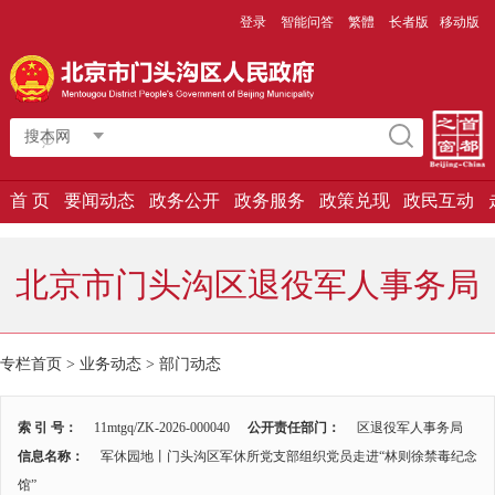
登录
智能问答
繁體
长者版
移动版
搜本网
首 页
要闻动态
政务公开
政务服务
政策兑现
政民互动
北京市门头沟区退役军人事务局
专栏首页
>
业务动态
>
部门动态
索 引 号：
11mtgq/ZK-2026-000040
公开责任部门：
区退役军人事务局
信息名称：
军休园地丨门头沟区军休所党支部组织党员走进“林则徐禁毒纪念
馆”