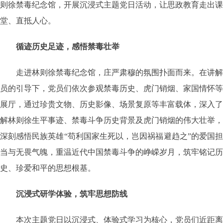
则徐禁毒纪念馆，开展沉浸式主题党日活动，让思政教育走出课
堂、直抵人心。
循迹历史足迹，感悟禁毒壮举
走进林则徐禁毒纪念馆，庄严肃穆的氛围扑面而来。在讲解
员的引导下，党员们依次参观禁毒历史、虎门销烟、家国情怀等
展厅，通过珍贵文物、历史影像、场景复原等丰富载体，深入了
解林则徐生平事迹、禁毒斗争历史背景及虎门销烟的伟大壮举，
深刻感悟民族英雄“苟利国家生死以，岂因祸福避趋之”的爱国担
当与无畏气魄，重温近代中国禁毒斗争的峥嵘岁月，筑牢铭记历
史、珍爱和平的思想根基。
沉浸式研学体验，筑牢思想防线
本次主题党日以沉浸式、体验式学习为核心，党员们近距离