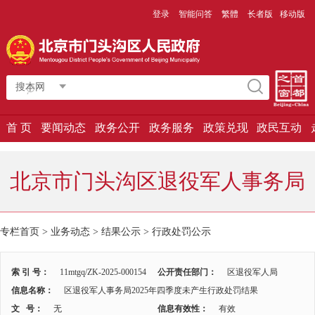
登录
智能问答
繁體
长者版
移动版
搜本网
首 页
要闻动态
政务公开
政务服务
政策兑现
政民互动
北京市门头沟区退役军人事务局
专栏首页
>
业务动态
>
结果公示
>
行政处罚公示
索 引 号：
11mtgq/ZK-2025-000154
公开责任部门：
区退役军人局
信息名称：
区退役军人事务局2025年四季度未产生行政处罚结果
文 号：
无
信息有效性：
有效