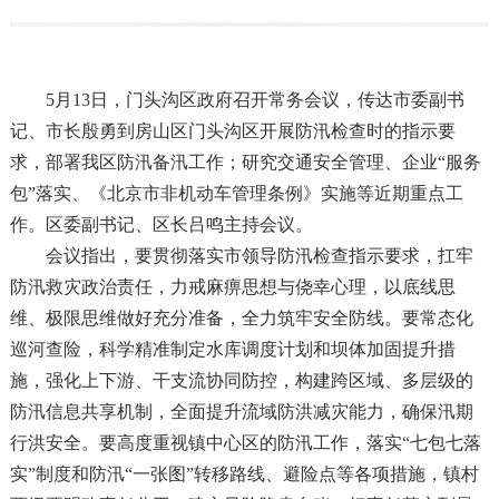
5月13日，门头沟区政府召开常务会议，传达市委副书
记、市长殷勇到房山区门头沟区开展防汛检查时的指示要
求，部署我区防汛备汛工作；研究交通安全管理、企业“服务
包”落实、《北京市非机动车管理条例》实施等近期重点工
作。区委副书记、区长吕鸣主持会议。
会议指出，要贯彻落实市领导防汛检查指示要求，扛牢
防汛救灾政治责任，力戒麻痹思想与侥幸心理，以底线思
维、极限思维做好充分准备，全力筑牢安全防线。要常态化
巡河查险，科学精准制定水库调度计划和坝体加固提升措
施，强化上下游、干支流协同防控，构建跨区域、多层级的
防汛信息共享机制，全面提升流域防洪减灾能力，确保汛期
行洪安全。要高度重视镇中心区的防汛工作，落实“七包七落
实”制度和防汛“一张图”转移路线、避险点等各项措施，镇村