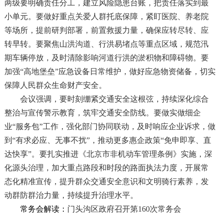
两级要明确责任分工，建立风险隐患台账，把责任落实到最
小单元。要做好重点关爱人群托底保障，紧盯医院、养老院
等场所，提前研判部署，前置救援力量，确保应转尽转、应
转早转。要聚焦山洪沟道、行洪易堵点等重点区域，规范汛
期车辆停放，及时清除影响河道行洪的淤积物和障碍物。要
加强“高地堡垒”应急设备日常维护，做好应急物资储备，切实
保障人民群众生命财产安全。
会议强调，要时刻绷紧交通安全这根弦，持续深化综合
整治与宣传警示教育，筑牢交通安全防线。要做实做细企
业“服务包”工作，强化部门协同联动，及时响应企业诉求，做
到“有求必应、无事不扰”，推动更多惠企政策“免申即享、直
达快享”。要扎实推进《北京市非机动车管理条例》实施，深
化源头治理，加大重点路段和时段的路面执法力度，开展常
态化精准宣传，提升群众交通安全意识和文明骑行素养，发
动群防群治力量，持续提升治理水平。
常务会解读：
门头沟区政府召开第160次常务会