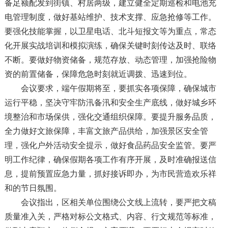
备足额配发到街镇、村居两级，建立健全定期巡检和电池充
电管理制度，做好基站维护、技术支撑、应急抢修等工作。
要强化技能掌握，以卫星电话、北斗短报文等为重点，常态
化开展实战培训和模拟演练，确保关键时刻传达及时、联络
不断。要做好物资储备，规范存放、动态管理，加强抢险物
资的前置储备，保障危急时刻就近调拨、迅速到位。
会议要求，端午假期将至，要抓实各项保障，确保城市
运行平稳，坚决守牢防汛备汛和安全生产底线，做好城乡环
境整治和市场保供，强化交通组织保障。要提升服务品质，
全力做好文旅保障，丰富文旅产品供给，加强景区安全管
理，强化户外活动安全提示，做好食品药品安全监管。要严
明工作纪律，确保假期各项工作有序开展，及时准确报送信
息，提前预置应急力量，抓好接诉即办，为市民营造欢乐祥
和的节日氛围。
会议指出，区相关单位围绕公文线上流转，要严把文稿
质量准入关，严格对标公文格式、内容、行文规范等标准，