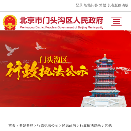
登录
智能问答
繁體
长者版
移动版
首页
>
专题专栏
>
行政执法公示
>
区民政局
>
行政执法结果
>
其他