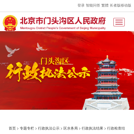
登录
智能问答
繁體
长者版
移动版
首页
>
专题专栏
>
行政执法公示
>
区水务局
>
行政执法结果
>
行政检查结