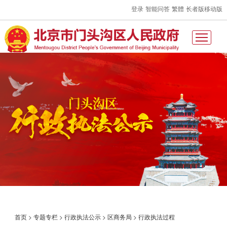
登录
智能问答
繁體
长者版
移动版
首页
>
专题专栏
>
行政执法公示
>
区商务局
>
行政执法过程