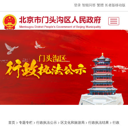
登录
智能问答
繁體
长者版
移动版
首页
>
专题专栏
>
行政执法公示
>
区文化和旅游局
>
行政执法结果
>
行政