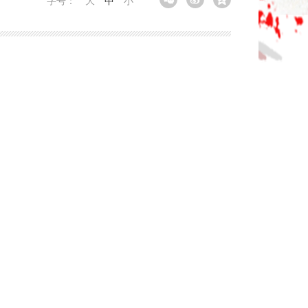
字号：
大
中
小