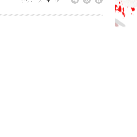
字号：
大
中
小