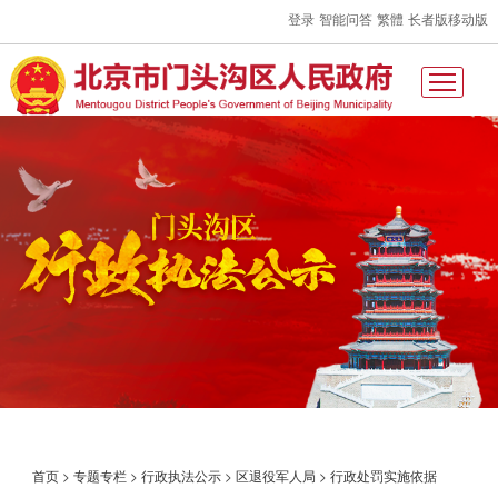
登录
智能问答
繁體
长者版
移动版
首页
>
专题专栏
>
行政执法公示
>
区退役军人局
>
行政处罚实施依据