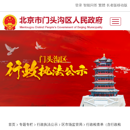
登录
智能问答
繁體
长者版
移动版
首页
>
专题专栏
>
行政执法公示
>
区市场监管局
>
行政检查单（含行政检