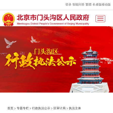
登录
智能问答
繁體
长者版
移动版
首页
>
专题专栏
>
行政执法公示
>
区审计局
>
执法主体