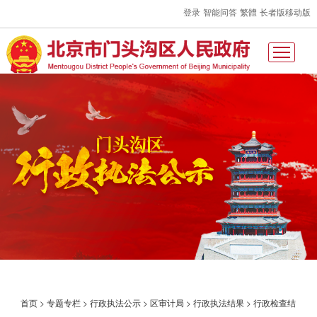
登录
智能问答
繁體
长者版
移动版
首页
>
专题专栏
>
行政执法公示
>
区审计局
>
行政执法结果
>
行政检查结