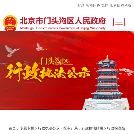
登录
智能问答
繁體
长者版
移动版
首页
>
专题专栏
>
行政执法公示
>
区审计局
>
行政执法结果
>
行政检查结