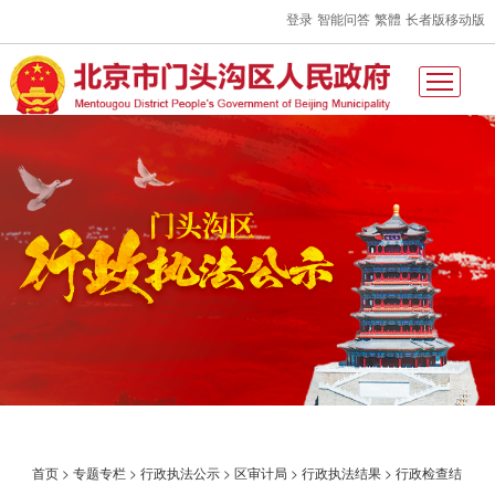
登录
智能问答
繁體
长者版
移动版
首页
>
专题专栏
>
行政执法公示
>
区审计局
>
行政执法结果
>
行政检查结