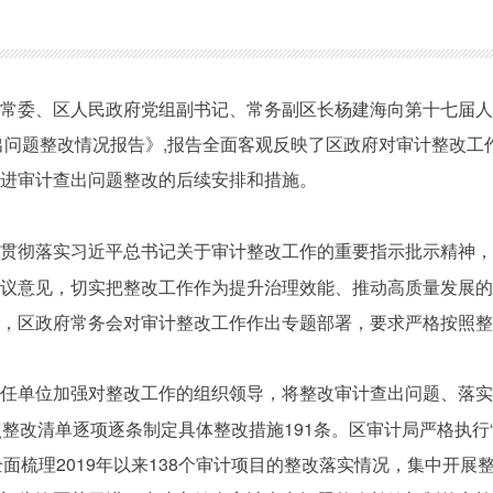
头沟区委常委、区人民政府党组副书记、常务副区长杨建海向第十七
查出问题整改情况报告》,报告全面客观反映了区政府对审计整改
推进审计查出问题整改的后续安排和措施。
真贯彻落实习近平总书记关于审计整改工作的重要指示批示精神
议意见，切实把整改工作作为提升治理效能、推动高质量发展的
示，区政府常务会对审计整改工作作出专题部署，要求严格按照
责任单位加强对整改工作的组织领导，将整改审计查出问题、落
整改清单逐项逐条制定具体整改措施191条。区审计局严格执行
全面梳理2019年以来138个审计项目的整改落实情况，集中开展