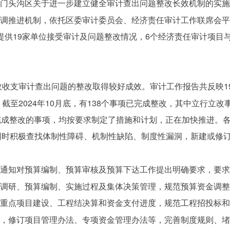
《门头沟区关于进一步建立健全审计查出问题整改长效机制的实
协调推进机制，依托区委审计委员会、经济责任审计工作联席会
提供19家单位接受审计及问题整改情况，6个经济责任审计项目
政收支审计查出问题的整改取得较好成效。审计工作报告共反映1
截至2024年10月底，有138个事项已完成整改，其中立行立
完成整改的事项，均按要求制定了措施和计划，正在加快推进。
元，同时积极查找体制性障碍、机制性缺陷、制度性漏洞，新建或修
发通知对预算编制、预算审核及预算下达工作提出明确要求，要
期调研、预算编制、实施过程及集体决策管理，规范预算资金调
快重点项目建设、工程结决算和资金支付进度，规范工程招投标
时，修订项目管理办法、专项资金管理办法等，完善制度规则、