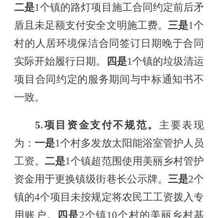
二是
1个镇的路灯项目施工
合同约定前后矛
盾且未
足额
支付安全文明施工费
。
三是
1个
村的人居环境保洁合同
签订日期晚于合同
实际
开始履行日期
。
四是
1个镇的垃圾清运
项目合同
约定的服务期间与中标通知书不
一致
。
5.项目资金支付不规范。
主要表现
为：
一是
1个村多发放太阳能浴室管护人员
工资。
二是
1个镇超范围
使用美丽乡村管护
资金用于更换镇级街巷长公示牌
。
三是
2个
镇的4个项目未按规定将
农民工工资拨入
专
用
账户
。
四是
2个镇10个村的
美丽乡村基