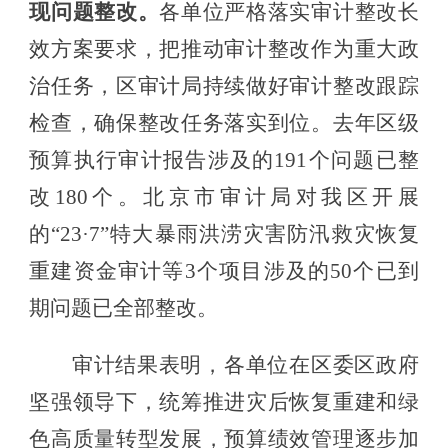
现问题
整改。
各单位
严格落实审计整改长
效
方案要求
，
把推动审计整改作为重大政
治任务
，区审计局
持续做好审计整改跟踪
检查，确保整改任务落实到位。
去年区级
预算执行审计报告涉及的
191个问题已整
改180个。北京市审计局对我区开展
的“23·7”特大暴雨洪涝灾害防汛救灾恢复
重建资金审计等3个项目涉及的50个已到
期问题已全部整改。
审计结果表明，
各单位
在区委区政府
坚强
领导下，
统筹推进灾后恢复重建和绿
色高质量转型发展，
预算绩效管理逐步
加