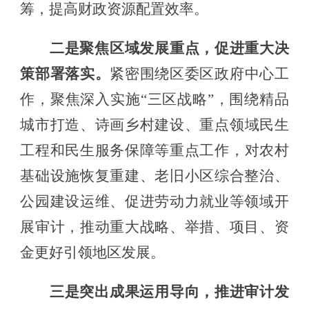
筹，提高财政资源配置效率。
二是
聚焦区域发展重点
，促进重大决
策部署落实。
紧密
围绕区委区政府中心工
作，聚焦
深入实施
“三区战略”
，围绕
精品
城市
打造、诗画
乡村建设、重点领域民生
工程和民生服务保障等
重点工作
，
对农村
基础设施恢复重建、老旧小区综合整治、
公园建设运维、促进劳动力就业等领域
开
展审计，
推动重大战略、举措、项目、资
金更好引领地区发展。
三是
突出
成果
运用导向
，
推进审计发