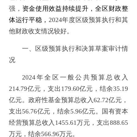
强
，
资金使用效益持续提升，全区财政整
体运行平稳，
20
2
4
年度区级预算执行和其
他财政收支情况较好。
一、区级预算执行和决算草案审计情
况
2024年全区一般公共预算总收入
214.79亿元
，
支出
179.60亿元，结余35.19
亿元。
政府性基金预算总收入
62.72
亿元，
支出
56.76
亿元，结余
5.96
亿元。国有资本
经营预算总收入
1455.61
万元，支出
888.65
万元，结余
566.96
万元。