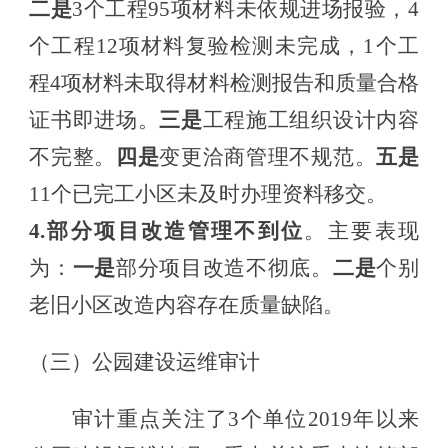
二是
3个工程95项材料未依规进场报验，4
个工程
12项
材料复验检测未完成，
1个
工
程
4项材料未取得材料检测报告和质量合格
证书即进场
。
三是
工程施工组织
设计
内容
不完整。
四是
变更洽商管理不规范。
五是
11个
已
完工小区未及时办理资料移交
。
4.
部分项目改造
管理不到位
。
主要表现
为：
一是
部分项目改造不
彻底。
二是
个别
老旧小区改造内容存在质量缺陷
。
（三）
公园建设运维审计
审计重点
关注
了
3个单位2019
年
以来