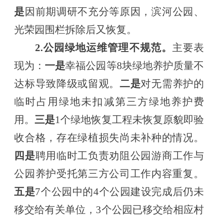
是
因
前期调研不充分
等原因，
滨河公园
、
光荣
园
围栏拆除
后
又恢复
。
2.公园绿地运维管理不规范
。
主要表
现为：
一是
幸福公园等
8块绿地养护质量不
达标导致降级或留观。
二是
对无需养护的
临时占用绿地未扣减第三方绿地养护费
用。
三是
1个
绿地恢复工程未恢复原貌即验
收合格
，存在绿植损失尚未补种的情况。
四是
聘用临时工负责劝阻公园游商工作与
公园养护受托第三方公司工作内容重复。
五是
7个公园中的4个公园建设完成后仍未
移交给有关
单位，
3个公园已移交给相应村