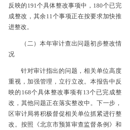
反映的
191个具体整改事项中，180个已完
成整改，其余11个事项正在
按要求加快推
进整改。
（二）本年审计查出问题初步整改情
况
针对审计指出的问题，相关单位高度
重视，加强管理，立行立改。本报告中反
映的
168
个具体整改事项有
13
个已
完成
整
改
，其他问题正在
落实
整改中。下一步，
区审计局将积极督促
相关单位抓紧进行
整
改
。
按照《北京市预算审查监督条例》和