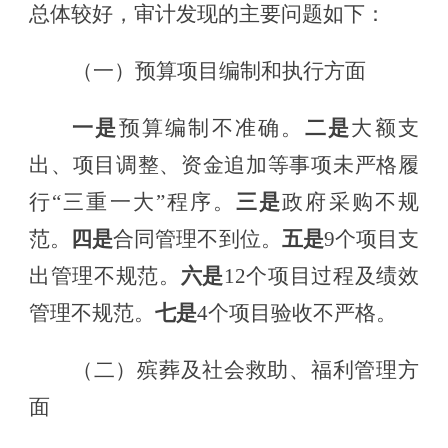
总体较好，
审计发现的主要问题如下：
（一）预算项目编制和执行方面
一是
预算编制不准确。
二是
大额支
出、项目
调整
、资金
追加
等事项
未
严格
履
行
“三重一大”程序
。
三是
政府采购不规
范。
四是
合同管理不到位。
五是
9个项目支
出管理不规范。
六是
12个项目
过程
及绩效
管理不
规范
。
七是
4个项目验收不严格。
（
二
）
殡葬及社会救助、福利管理
方
面