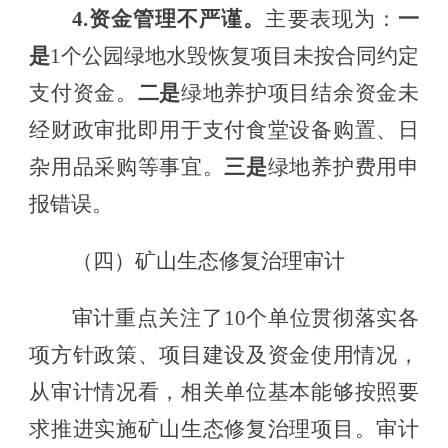
4.资金管理不严谨
。
主要表现为：
一
是
1个
公园绿地水毁恢复项目未按合同约定
支付资金。
二是
绿地养护项目结余资金
未
经财政审批即
用于支付食堂设备购置、日
杂用品采购等事宜。
三是
绿地养护费用申
报错误
。
（四）
矿山生态修复治理审计
审计重点关注了
10
个单位
贯彻落实各
项方针政策、项目
建设及
资金使用情况
，
从审计情况看，
相关
单位基本
能够按照
要
求推进
实施矿山生态修复治理项目
。
审计