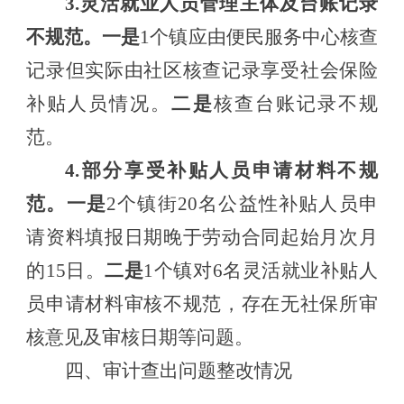
3.
灵活就业人员
管理主体及
台账记录
不规范
。
一是
1个镇应由
便民服务中心
核查
记录但实际
由社区
核查
记录
享受社会保险
补贴
人员情况
。
二是
核查台账记录不规
范。
4.部分享受补贴
人员
申请材料不规
范。
一是
2个镇街20名
公益性补贴人员申
请资料填报日期晚于劳动合同起始月次月
的
15日。
二是
1个镇对6名灵活就业补贴人
员申请材料审核不规范，存在无社保所审
核意见及审核日期等问题。
四
、审计查出问题整改情况