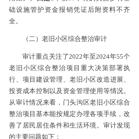
础设施管护资金
报销凭证后附资料不齐
全。
（二）
老旧小区综合整治
审计
审计重点
关注
了
2022年至2024年
55个
老旧小区综合整治项目
重大决策部署执
行、项目建设管理、老旧小区改造
进展
、
投资成本控制以及资金管理使用
等
情况
。
从审计情况来看，
门头沟区老旧小区综合
整治项目
基本能按规定办理各项手续，改
善了居民居住条件和生活环境。
审计发现
的主要问题如下：