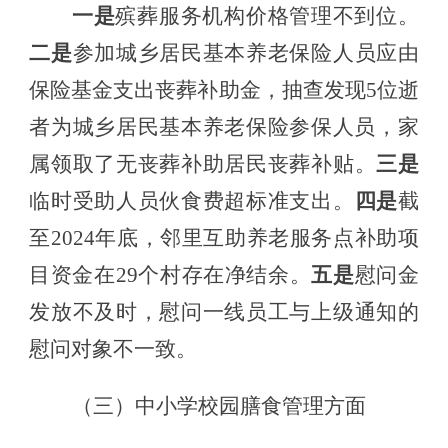
一是
殡葬服务机构价格管理不到位。
二是
参加城乡居民基本养老保险人员应由
保险基金支出丧葬补助金
，抽查发现
5位
逝
者为城乡居民基本养老保险参保人员
，家
属领取了
无丧葬补助居民丧葬补贴
。
三是
临时受助人员
伙食费
超标准支出。
四是
截
至
2024年底，邻里互助养老服务点补助项
目资金在29个村存在净结余。
五是
慰问金
发放不及时
，
慰问一线员工
与上级
通知
的
慰问对象
不一致
。
（三）中小学校园膳食管理方面