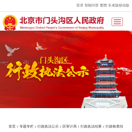
登录
智能问答
繁體
长者版
移动版
首页
>
专题专栏
>
行政执法公示
>
区审计局
>
行政执法结果
>
行政检查结