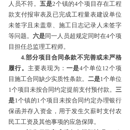
人员
不符
。
五是
2个镇的4个项目存在
工程
款支付报审表及已完成工程量表建设单位
未签字且未盖章
、
施工日志记录人未签字
等问题。
六是
同一人员超规定同时在
4个项
目担任总监理工程师。
4.部分项目合同条款不完善或未严格
履行。
主要表现为：
一是
4个单位12个项
目施工合同缺少
实质性条款。
二
是
1个单位
1个项目未按
合同约定提前支付预付款
。
三
是
1个镇的1个项目未按
合同约定办理银行
保函
并存入资金
，
用于发生欠薪时支付农
民工工资及其他事项的应急保障
。