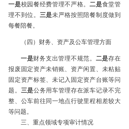
一是
校园餐经费管理不严格。
二是
食堂管
理不到位。
三是
未
严格按照陪餐制度做到
每餐陪餐。
（四）财务、资产及公车管理方面
一
是
财务支出
管理
不规范
。
二
是
存在
报废固定资产未销账
、
资产
闲
置
、
未粘贴
固定
资产
标签
、
未记
入固定资产台账
等问
题
。
三
是
公务用车管理
存在
派车记录不完
整
、公车
前往同
一地点行驶里程相差较大
等问题。
三、重点
领域
专项审计情况