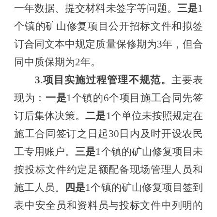
一年数据、提交材料未签字等问题。
三是
1
个镇的
矿山修复项目公开招标文件和拟签
订合同文本中规定质量保修期为
3年，但
合
同中质保期
为
2年。
3.项目实施过程管理不规范。
主要表
现为：
一是
1个镇的6个项目施工合同先签
订后集体决策。
二是
1个单位未按照
规定
在
施工合同签订
之日起
30日内
及时开设农民
工专用账户
。
三是
1个镇的矿山修复项目未
按投标文件约定足额配备
现场管理人员和
施工人员。
四是
1个镇的矿山修复项目
签到
表中安全员
和资料员
与投标文件
中列明的