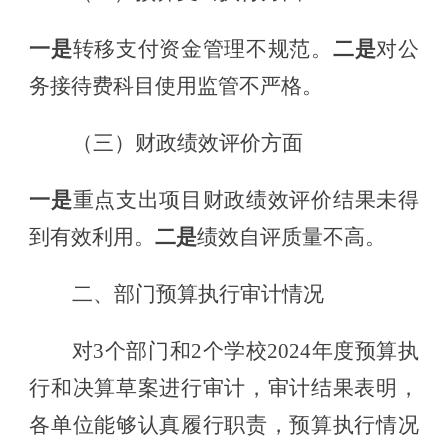
一是
转移支付资金管理不规范
。
二是
对公
务接待费科目使用监管不严格
。
（
三
）
财政
绩效评价
方面
一是
重点支出项目财政绩效评价结果未得
到有效利用
。
二是
绩效自评质量不高。
二、部门预算执行审计情况
对
3个部门
和
2个学校2024年度预算执
行和决算草案进行审计，
审计结果表明
，
各单位能够认真履行职责，预算执行情况