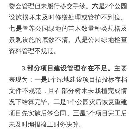
委会管理但未履行移交手续
。
六是
2个
公园
设施损坏未及时修缮处理或管护不到位。
七是
管养公园绿地的
苗木数量
种类规格
及
景观设施
的底数不清
。
八是
公园绿地检查
资料管理不规范。
3.部分项目建设管理存在不足。
主要
表现为：
一是
1个绿地建设项目招投标
存档
文件不规范
，且
在部分树木未栽植完成情
况下结算完毕。
二是
1个公园灾后恢复重建
项目先实施后签合同
。
三是
3个
项目
完工后
未及时编报竣工财务决算
。