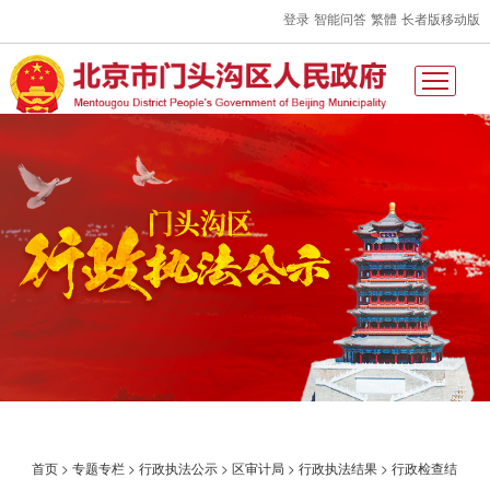
登录
智能问答
繁體
长者版
移动版
首页
>
专题专栏
>
行政执法公示
>
区审计局
>
行政执法结果
>
行政检查结