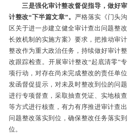
三
是
强化审计整改
督促
指导
，做好审
计整改
“下半篇文章”。
严格落实《门头沟
区关于进一步建立健全审计查出问题整改
长效机制的实施方案》要求，
把推动审计
整改作为重大政治任务
，
持续做好审计整
改跟踪检查
。
开展审计整改
“起底清零”专
项行动，
对
存在
尚未完成整改的责任单位
发函督促提示，对未及时整改到位的问题
进行专项督查，采取抽查凭证、实地核查
等方式进行核查，有力有序推进审计查出
问题整改落实到位
，
确保整改任务落实到
位
。