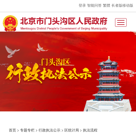
登录
智能问答
繁體
长者版
移动版
首页
>
专题专栏
>
行政执法公示
>
区统计局
>
执法流程