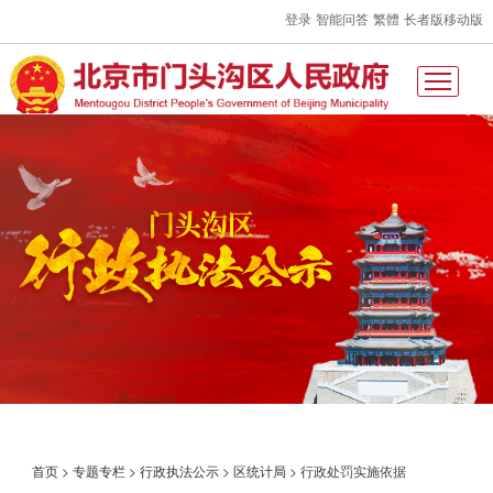
登录
智能问答
繁體
长者版
移动版
首页
>
专题专栏
>
行政执法公示
>
区统计局
>
行政处罚实施依据