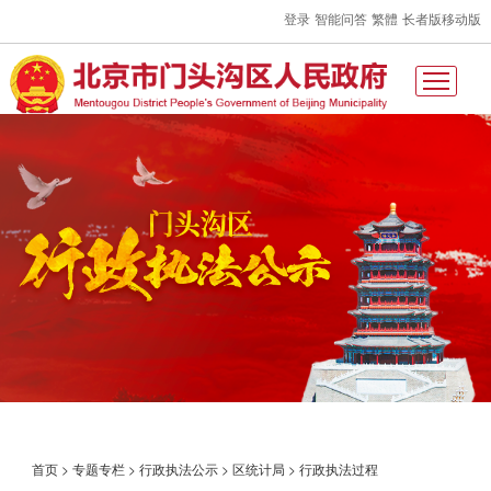
登录
智能问答
繁體
长者版
移动版
首页
>
专题专栏
>
行政执法公示
>
区统计局
>
行政执法过程