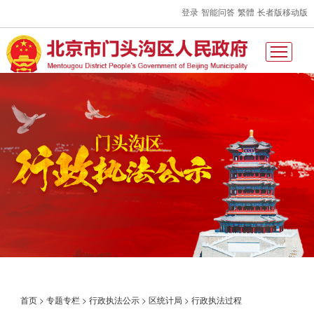
登录
智能问答
繁體
长者版
移动版
首页
>
专题专栏
>
行政执法公示
>
区统计局
>
行政执法过程