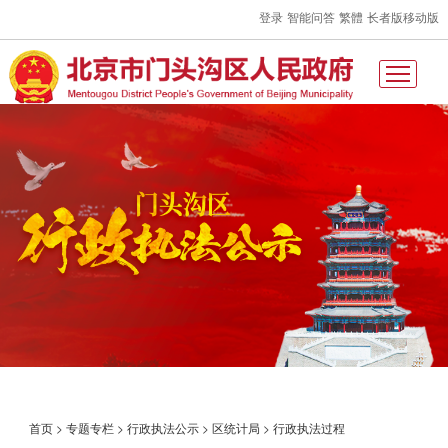
登录
智能问答
繁體
长者版
移动版
首页
>
专题专栏
>
行政执法公示
>
区统计局
>
行政执法过程